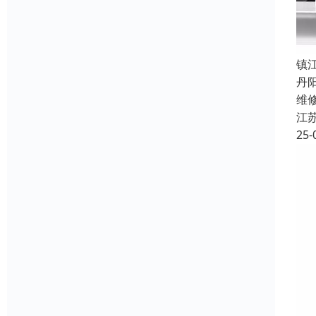
镇
丹
维
江
25-