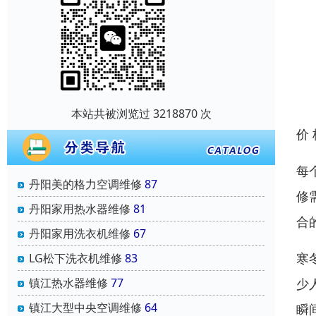
本站共被浏览过 3218870 次
价
每
丹阳美的格力空调维修
87
修
丹阳家用热水器维修
81
合
丹阳家用洗衣机维修
67
寒
‌LG松下洗衣机维修
83
镇江热水器维修
77
少
镇江大型中央空调维修
64
瞬