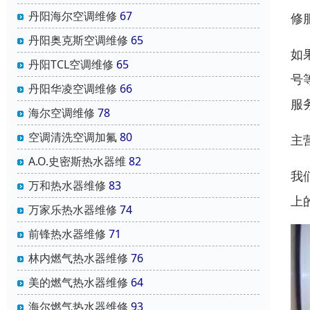
丹阳海尔空调维修
67
修
丹阳奥克斯空调维修
65
如
丹阳TCL空调维修
65
号
丹阳华凌空调维修
66
服
海尔空调维修
78
空调清洗空调加氟
80
主
A.O.史密斯热水器维
82
我
万和热水器维修
83
上
万家乐热水器维修
74
前锋热水器维修
71
林内燃气热水器维修
76
美的燃气热水器维修
64
海尔燃气热水器维修
93