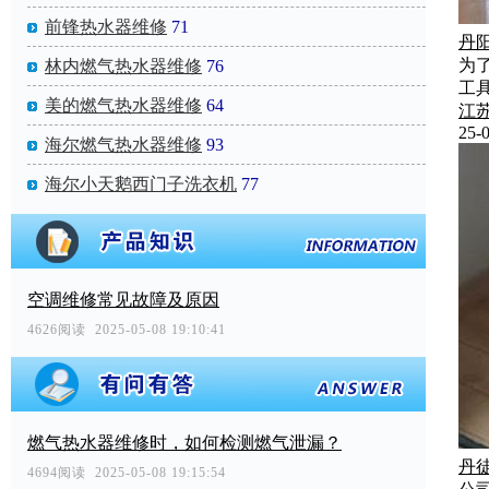
前锋热水器维修
71
丹
为
林内燃气热水器维修
76
工
美的燃气热水器维修
64
江
25-0
海尔燃气热水器维修
93
海尔小天鹅西门子洗衣机
77
空调维修常见故障及原因
4626阅读 2025-05-08 19:10:41
燃气热水器维修时，如何检测燃气泄漏？
丹
4694阅读 2025-05-08 19:15:54