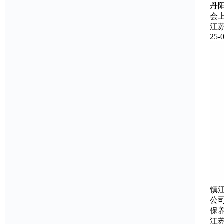
丹
会
江
25-0
镇
公
保
江