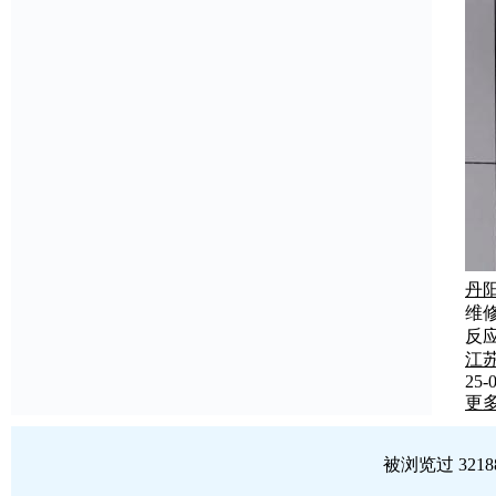
丹
维
反
江
25-0
更
被浏览过 321