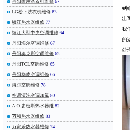
丹阳家用洗衣机维修
67
到
‌LG松下洗衣机维修
83
出
镇江热水器维修
77
我
镇江大型中央空调维修
64
的
丹阳海尔空调维修
67
处
丹阳奥克斯空调维修
65
丹阳TCL空调维修
65
丹阳华凌空调维修
66
海尔空调维修
78
空调清洗空调加氟
80
A.O.史密斯热水器维
82
万和热水器维修
83
万家乐热水器维修
74