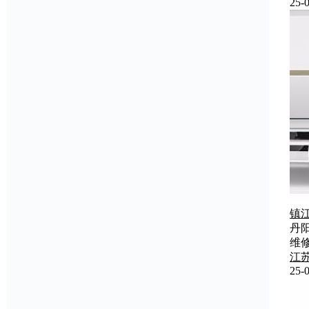
25-0
镇
丹
维
江
25-0