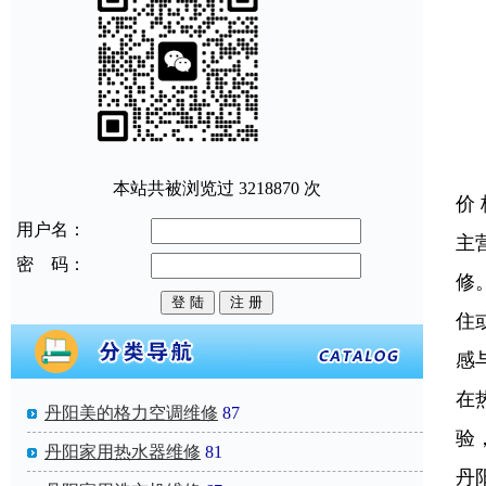
本站共被浏览过 3218870 次
价
用户名：
主
密 码：
修
住
感
在
丹阳美的格力空调维修
87
验
丹阳家用热水器维修
81
丹