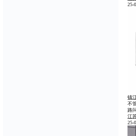
25-0
镇
不
路
江
25-0