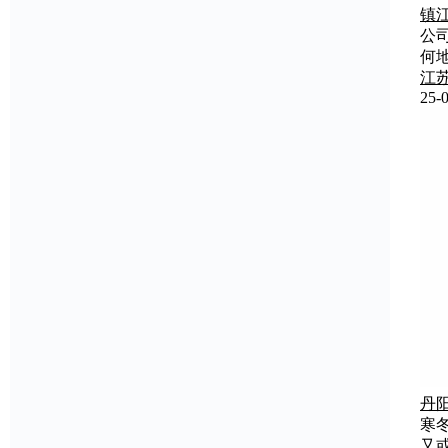
镇
公
何
江
25-0
丹
寒
又