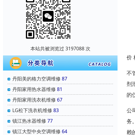
本站共被浏览过 3197088 次
价
不
丹阳美的格力空调维修
87
剂
丹阳家用热水器维修
81
的
丹阳家用洗衣机维修
67
公
‌LG松下洗衣机维修
83
镇江热水器维修
77
务
镇江大型中央空调维修
64
赖