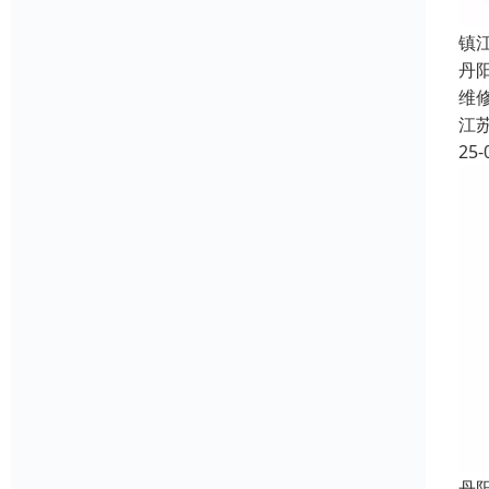
镇
丹
维
江
25-
丹