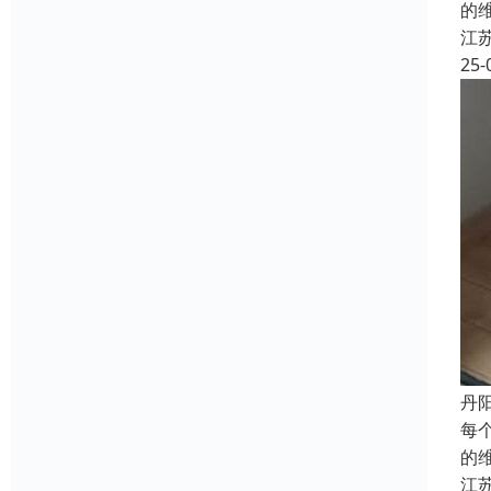
的
江
25-
丹
每
的
江