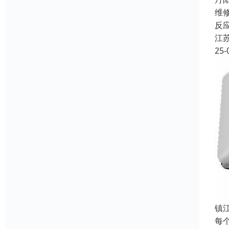
维
反
江
25-
镇
每