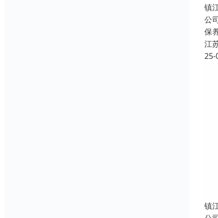
镇
公
保
江
25-
镇