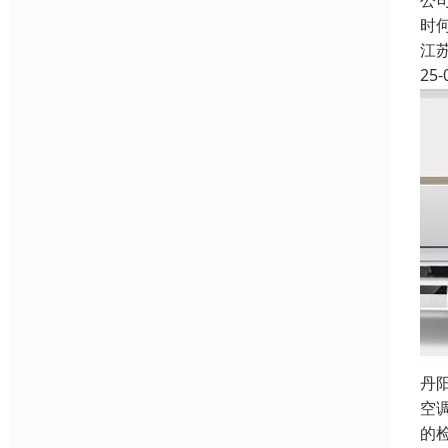
公
时
江
25-
丹
空
的