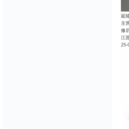
延
主
修
江
25-