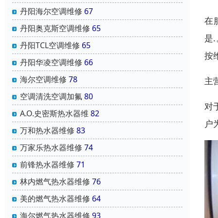
丹阳海尔空调维修
67
在
丹阳奥克斯空调维修
65
是
丹阳TCL空调维修
65
按
丹阳华凌空调维修
66
海尔空调维修
78
主
空调清洗空调加氟
80
对
A.O.史密斯热水器维
82
户
万和热水器维修
83
万家乐热水器维修
74
前锋热水器维修
71
林内燃气热水器维修
76
美的燃气热水器维修
64
海尔燃气热水器维修
93