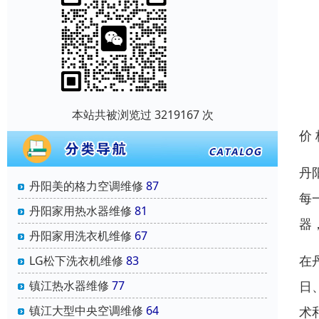
本站共被浏览过 3219167 次
价
丹
丹阳美的格力空调维修
87
每
丹阳家用热水器维修
81
器
丹阳家用洗衣机维修
67
在
‌LG松下洗衣机维修
83
镇江热水器维修
77
日
镇江大型中央空调维修
64
术