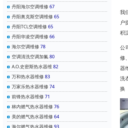
丹阳海尔空调维修
67
我
丹阳奥克斯空调维修
65
户
丹阳TCL空调维修
65
积
丹阳华凌空调维修
66
海尔空调维修
78
公
空调清洗空调加氟
80
修
A.O.史密斯热水器维
82
器
万和热水器维修
83
洗
万家乐热水器维修
74
换
前锋热水器维修
71
林内燃气热水器维修
76
美的燃气热水器维修
64
海尔燃气热水器维修
93