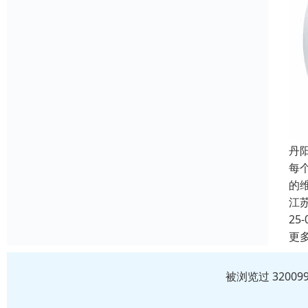
丹
每
的
江
25-
更
被浏览过 3200