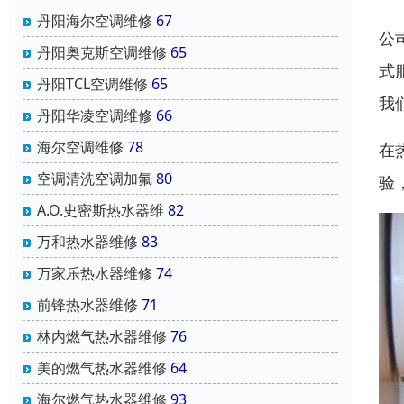
丹阳海尔空调维修
67
公
丹阳奥克斯空调维修
65
式
丹阳TCL空调维修
65
我
丹阳华凌空调维修
66
海尔空调维修
78
在
空调清洗空调加氟
80
验
A.O.史密斯热水器维
82
万和热水器维修
83
万家乐热水器维修
74
前锋热水器维修
71
林内燃气热水器维修
76
美的燃气热水器维修
64
海尔燃气热水器维修
93