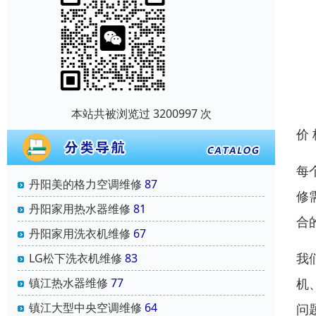
本站共被浏览过 3200997 次
价
每
丹阳美的格力空调维修
87
修
丹阳家用热水器维修
81
合
丹阳家用洗衣机维修
67
我
‌LG松下洗衣机维修
83
镇江热水器维修
77
机
镇江大型中央空调维修
64
问