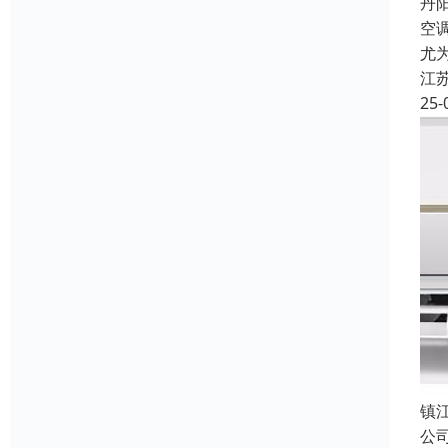
丹
空
尤
江
25-
镇
公